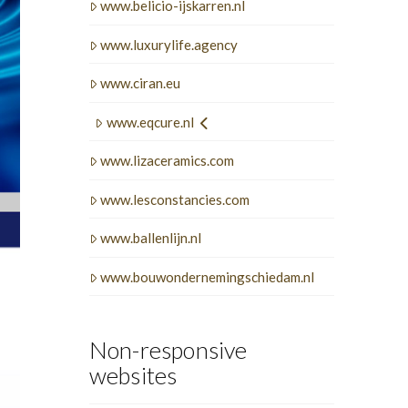
www.belicio-ijskarren.nl
www.luxurylife.agency
www.ciran.eu
www.eqcure.nl
www.lizaceramics.com
www.lesconstancies.com
www.ballenlijn.nl
www.bouwondernemingschiedam.nl
Non-responsive
websites