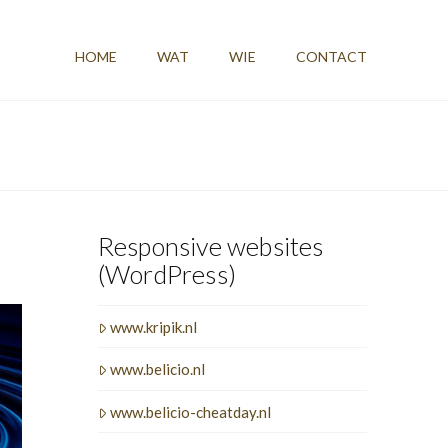
HOME
WAT
WIE
CONTACT
Responsive websites
(WordPress)
www.kripik.nl
www.belicio.nl
www.belicio-cheatday.nl