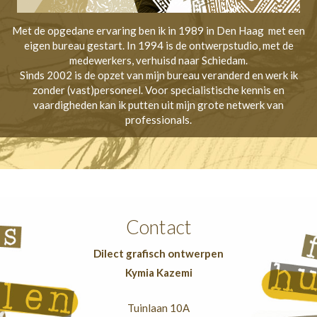
Met de opgedane ervaring ben ik in 1989 in Den Haag met een
eigen bureau gestart. In 1994 is de ontwerpstudio, met de
medewerkers, verhuisd naar Schiedam.
Sinds 2002 is de opzet van mijn bureau veranderd en werk ik
zonder (vast)personeel. Voor specialistische kennis en
vaardigheden kan ik putten uit mijn grote netwerk van
professionals.
Contact
Dilect grafisch ontwerpen
Kymia Kazemi
Tuinlaan 10A