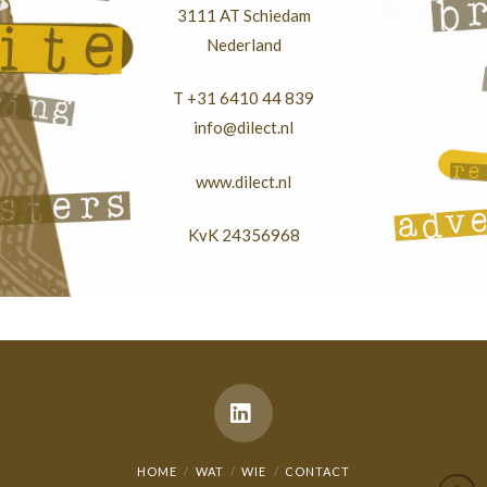
3111 AT Schiedam
Nederland
T +31 6410 44 839
info@dilect.nl
www.dilect.nl
KvK 24356968
LinkedIn
HOME
WAT
WIE
CONTACT