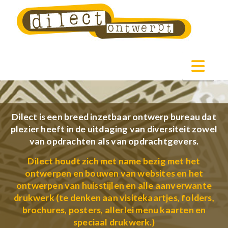
Nav
Dilect is een breed inzetbaar ontwerp bureau dat
plezier heeft in de uitdaging van diversiteit zowel
van opdrachten als van opdrachtgevers.
Dilect houdt zich met name bezig met het
ontwerpen en bouwen van websites en het
ontwerpen van huisstijlen en alle aanverwante
drukwerk (te denken aan visitekaartjes, folders,
brochures, posters, allerlei menu kaarten en
speciaal drukwerk.)