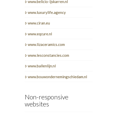
www.belicio-ijskarren.nl
www.luxurylife.agency
www.ciran.eu
www.eqcure.nl
www.lizaceramics.com
www.lesconstancies.com
www.ballenlijn.nl
www.bouwondernemingschiedam.nl
Non-responsive
websites