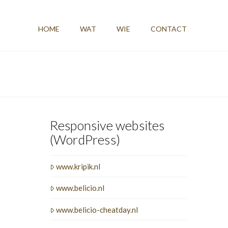
HOME
WAT
WIE
CONTACT
Responsive websites
(WordPress)
www.kripik.nl
www.belicio.nl
www.belicio-cheatday.nl