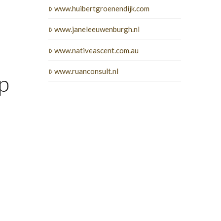
www.huibertgroenendijk.com
www.janeleeuwenburgh.nl
www.nativeascent.com.au
www.ruanconsult.nl
p