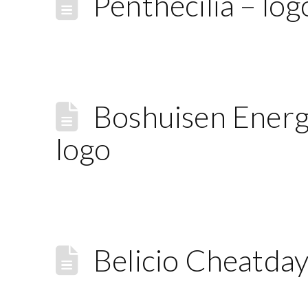
Penthecilia – logo
Boshuisen Energ
logo
Belicio Cheatda