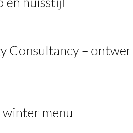
 en huisstijl
y Consultancy – ontwer
y winter menu